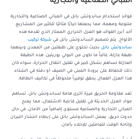
المباني الصناعية والتجارية
فوائد استخدام ساندوتش بانل في المباني الصناعية والتجارية
متنوعة ومهمة، مما يجعلها خيارًا مثاليًا للكثير من المشاريع.
أحد أبرز الفوائد هو العزل الحراري الممتاز الذي تقدمه هذه
الألواح. يتم تصميم الساندوتش بانل في
شركة تركيب
ساندوتش بانل
بحيث تحتوي على طبقتين من المعدن وبينهما
طبقة عازلة، غالباً ما تكون من البولي يوريثين. هذه الطبقة
العازلة تساهم بشكل كبير في تقليل انتقال الحرارة، سواء كان
ذلك للحفاظ على برودة المبنى في الصيف أو دفئه في الشتاء.
هذا العزل الفعال يحقق توفيراً ملحوظاً في تكاليف الطاقة.
تعد مقاومة الحريق ميزة أخرى هامة لساندوتش بانل. تساهم
مواد العزل الحديثة في تقليل قابلية الاشتعال، مما يمنح
المباني التجارية والصناعية مستوى إضافياً من الأمان. في حال
حدوث حريق، يعمل الساندوتش بانل على إبطاء انتشار النيران
وإتاحة الوقت للعاملين للإخلاء بأمان.