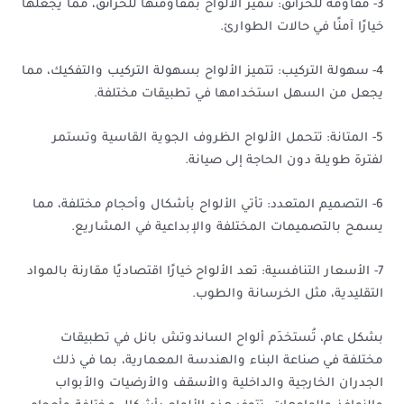
3- مقاومة للحرائق: تتميز الألواح بمقاومتها للحرائق، مما يجعلها
خيارًا آمنًا في حالات الطوارئ.
4- سهولة التركيب: تتميز الألواح بسهولة التركيب والتفكيك، مما
يجعل من السهل استخدامها في تطبيقات مختلفة.
5- المتانة: تتحمل الألواح الظروف الجوية القاسية وتستمر
لفترة طويلة دون الحاجة إلى صيانة.
6- التصميم المتعدد: تأتي الألواح بأشكال وأحجام مختلفة، مما
يسمح بالتصميمات المختلفة والإبداعية في المشاريع.
7- الأسعار التنافسية: تعد الألواح خيارًا اقتصاديًا مقارنة بالمواد
التقليدية، مثل الخرسانة والطوب.
بشكل عام، تُستخدَم ألواح الساندوتش بانل في تطبيقات
مختلفة في صناعة البناء والهندسة المعمارية، بما في ذلك
الجدران الخارجية والداخلية والأسقف والأرضيات والأبواب