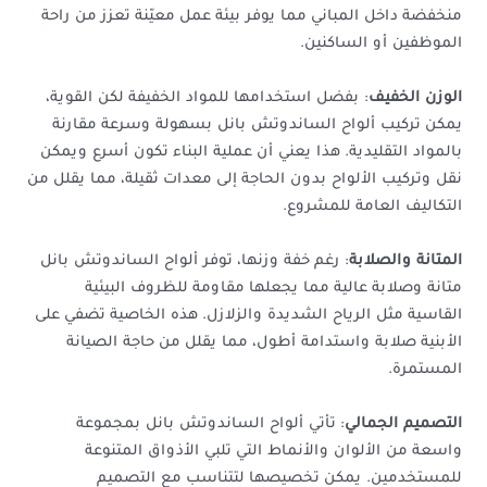
منخفضة داخل المباني مما يوفر بيئة عمل معيّنة تعزز من راحة
الموظفين أو الساكنين.
الوزن الخفيف
: بفضل استخدامها للمواد الخفيفة لكن القوية،
يمكن تركيب ألواح الساندوتش بانل بسهولة وسرعة مقارنة
بالمواد التقليدية. هذا يعني أن عملية البناء تكون أسرع ويمكن
نقل وتركيب الألواح بدون الحاجة إلى معدات ثقيلة، مما يقلل من
التكاليف العامة للمشروع.
المتانة والصلابة
: رغم خفة وزنها، توفر ألواح الساندوتش بانل
متانة وصلابة عالية مما يجعلها مقاومة للظروف البيئية
القاسية مثل الرياح الشديدة والزلازل. هذه الخاصية تضفي على
الأبنية صلابة واستدامة أطول، مما يقلل من حاجة الصيانة
المستمرة.
التصميم الجمالي
: تأتي ألواح الساندوتش بانل بمجموعة
واسعة من الألوان والأنماط التي تلبي الأذواق المتنوعة
للمستخدمين. يمكن تخصيصها لتتناسب مع التصميم