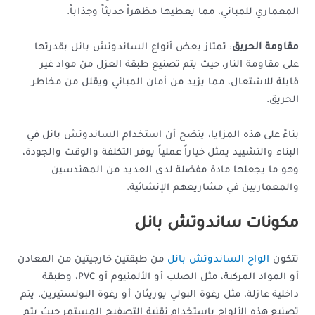
المعماري للمباني، مما يعطيها مظهراً حديثاً وجذاباً.
مقاومة الحريق
: تمتاز بعض أنواع الساندوتش بانل بقدرتها
على مقاومة النار، حيث يتم تصنيع طبقة العزل من مواد غير
قابلة للاشتعال، مما يزيد من أمان المباني ويقلل من مخاطر
الحريق.
بناءً على هذه المزايا، يتضح أن استخدام الساندوتش بانل في
البناء والتشييد يمثل خياراً عملياً يوفر التكلفة والوقت والجودة،
وهو ما يجعلها مادة مفضلة لدى العديد من المهندسين
والمعماريين في مشاريعهم الإنشائية.
مكونات ساندوتش بانل
تتكون
الواح الساندوتش بانل
من طبقتين خارجيتين من المعادن
أو المواد المركبة، مثل الصلب أو الألمنيوم أو PVC، وطبقة
داخلية عازلة، مثل رغوة البولي يوريثان أو رغوة البولستيرين. يتم
تصنيع هذه الألواح باستخدام تقنية التصفيح المستمر حيث يتم