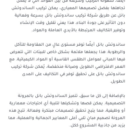
أيضاً، سهولة التركيب وسرعته من بين الفوائد التي لا يمكن
تجاهلها بفضل تصميمها المعياري، يمكن تركيب الساندوتش
بانل عن طريق شركة تركيب ساندوتش بانل بسرعة وفعالية
دون التأثير على جودة البناء. هذا يعني تقليل وقت الإنشاء
وتوفير التكاليف المرتبطة بالأيدي العاملة والمواد.
ساندوتش بانل أيضًا توفر مستوى عالٍ من المقاومة للتآكل
والرطوبة. هذا يجعلها ملائمة بشكل خاص للبيئات التي تتعرض
فيها المباني لعوامل الطقس القاسية أو المواد الكيميائية. مع
العمر الافتراضي الطويل وصيانة منخفضة، يُمكن شركة تركيب
ساندوتش بانل على تحقيق توفر في التكاليف على المدى
الطويل.
بالإضافة إلى كل ما سبق، تتميز الساندوتش بانل بالمرونة
التصميمية. يمكن قصها وتشكيلها لتلبية أي احتياجات معمارية
أو وظيفية، مما يتيح تحقيق تصميمات مبتكرة وفعالة. تتيح هذه
المرونة تصميم مبانٍ تلبي أعلى المعايير الجمالية والعملية، مما
يزيد من جاذبية المشروع ككل.