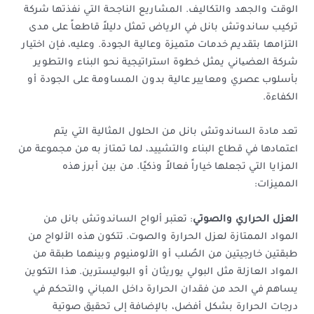
الوقت والجهد والتكاليف. المشاريع الناجحة التي نفذتها شركة
تركيب ساندوتش بانل في الرياض تمثل دليلاً قاطعاً على مدى
التزامها بتقديم خدمات متميزة وعالية الجودة. وعليه، فإن اختيار
شركة العضیاني يمثل خطوة استراتيجية نحو البناء والتطوير
بأسلوب عصري ومعايير عالية بدون المساومة على الجودة أو
الكفاءة.
تعد مادة الساندوتش بانل من الحلول المثالية التي يتم
اعتمادها في قطاع البناء والتشييد، لما تمتاز به من مجموعة من
المزايا التي تجعلها خياراً فعالاً وذكيًا. من بين أبرز هذه
المميزات:
العزل الحراري والصوتي
: تعتبر ألواح الساندوتش بانل من
المواد الممتازة لعزل الحرارة والصوت. تتكون هذه الألواح من
طبقتين خارجيتين من الصُلب أو الألومنيوم وبينهما طبقة من
المواد العازلة مثل البولي يوريثان أو البوليسترين. هذا التكوين
يساهم في الحد من فقدان الحرارة داخل المباني والتحكم في
درجات الحرارة بشكل أفضل، بالإضافة إلى تحقيق صوتية