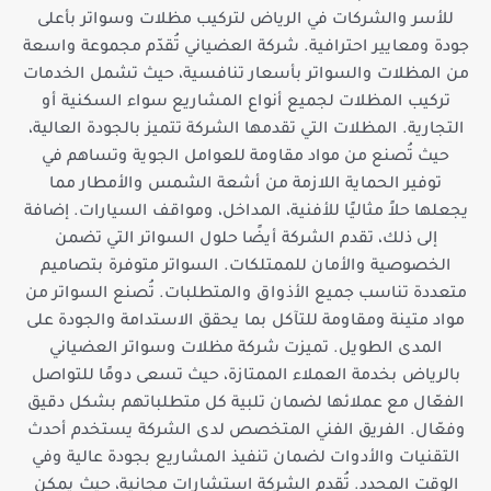
للأسر والشركات في الرياض لتركيب مظلات وسواتر بأعلى
جودة ومعايير احترافية. شركة العضياني تُقدّم مجموعة واسعة
من المظلات والسواتر بأسعار تنافسية، حيث تشمل الخدمات
تركيب المظلات لجميع أنواع المشاريع سواء السكنية أو
التجارية. المظلات التي تقدمها الشركة تتميز بالجودة العالية،
حيث تُصنع من مواد مقاومة للعوامل الجوية وتساهم في
توفير الحماية اللازمة من أشعة الشمس والأمطار مما
يجعلها حلاً مثاليًا للأفنية، المداخل، ومواقف السيارات. إضافة
إلى ذلك، تقدم الشركة أيضًا حلول السواتر التي تضمن
الخصوصية والأمان للممتلكات. السواتر متوفرة بتصاميم
متعددة تناسب جميع الأذواق والمتطلبات. تُصنع السواتر من
مواد متينة ومقاومة للتآكل بما يحقق الاستدامة والجودة على
المدى الطويل. تميزت شركة مظلات وسواتر العضياني
بالرياض بخدمة العملاء الممتازة، حيث تسعى دومًا للتواصل
الفعّال مع عملائها لضمان تلبية كل متطلباتهم بشكل دقيق
وفعّال. الفريق الفني المتخصص لدى الشركة يستخدم أحدث
التقنيات والأدوات لضمان تنفيذ المشاريع بجودة عالية وفي
الوقت المحدد. تُقدم الشركة استشارات مجانية، حيث يمكن