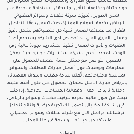
متعددة تناسب جميع الأذواق والمتطلبات. تُصنع السواتر من
مواد متينة ومقاومة للتآكل بما يحقق الاستدامة والجودة على
المدى الطويل. تميزت شركة مظلات وسواتر العضياني
بالرياض بخدمة العملاء الممتازة، حيث تسعى دومًا للتواصل
الفعّال مع عملائها لضمان تلبية كل متطلباتهم بشكل دقيق
وفعّال. الفريق الفني المتخصص لدى الشركة يستخدم أحدث
التقنيات والأدوات لضمان تنفيذ المشاريع بجودة عالية وفي
الوقت المحدد. تُقدم الشركة استشارات مجانية، حيث يمكن
للعميل التواصل مع ممثلي خدمة العملاء للحصول على
معلومات وتوصيات حول أفضل خيارات المظلات والسواتر
المناسبة لاحتياجاتهم. تُعتبر شركة مظلات وسواتر العضياني
بالرياض خيارك الأمثل لضمان الحصول على حلول آمنة، متينة،
وجذابة تزيد من جمال وفعالية المساحات الخارجية. إذا كنت
تبحث عن حلول عالية الجودة لتركيب مظلات وسواتر بالرياض،
فإن شركة العضياني تضمن لك تجربة مرضية ونتائج تتجاوز
توقعاتك. تواصل الآن مع شركة مظلات وسواتر العضياني
واستفد من خبراتها الواسعة في هذا المجال.
العنوان: