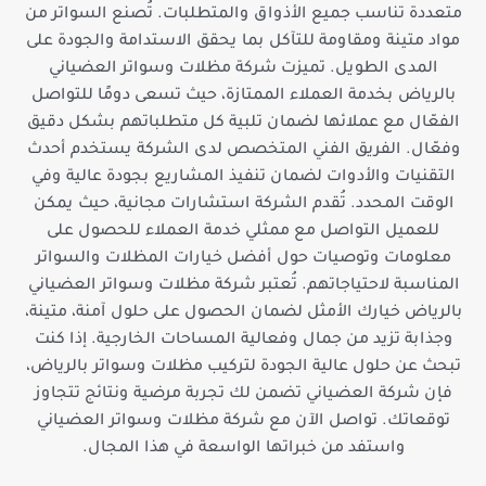
متعددة تناسب جميع الأذواق والمتطلبات. تُصنع السواتر من
مواد متينة ومقاومة للتآكل بما يحقق الاستدامة والجودة على
المدى الطويل. تميزت شركة مظلات وسواتر العضياني
بالرياض بخدمة العملاء الممتازة، حيث تسعى دومًا للتواصل
الفعّال مع عملائها لضمان تلبية كل متطلباتهم بشكل دقيق
وفعّال. الفريق الفني المتخصص لدى الشركة يستخدم أحدث
التقنيات والأدوات لضمان تنفيذ المشاريع بجودة عالية وفي
الوقت المحدد. تُقدم الشركة استشارات مجانية، حيث يمكن
للعميل التواصل مع ممثلي خدمة العملاء للحصول على
معلومات وتوصيات حول أفضل خيارات المظلات والسواتر
المناسبة لاحتياجاتهم. تُعتبر شركة مظلات وسواتر العضياني
بالرياض خيارك الأمثل لضمان الحصول على حلول آمنة، متينة،
وجذابة تزيد من جمال وفعالية المساحات الخارجية. إذا كنت
تبحث عن حلول عالية الجودة لتركيب مظلات وسواتر بالرياض،
فإن شركة العضياني تضمن لك تجربة مرضية ونتائج تتجاوز
توقعاتك. تواصل الآن مع شركة مظلات وسواتر العضياني
واستفد من خبراتها الواسعة في هذا المجال.