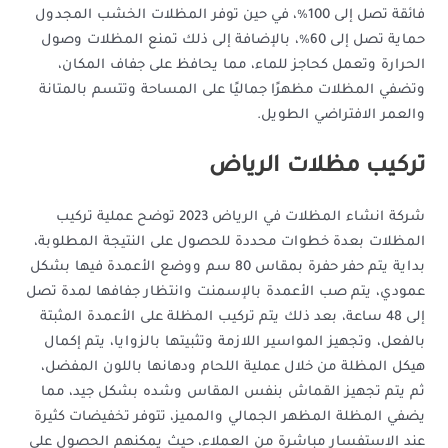
فائقة تصل إلى 100٪، في حين توفر المظلات الخشب المجدول
حماية تصل إلى 60٪، بالإضافة إلى ذلك تمنع المظلات وصول
الحرارة وتعمل كحاجز للماء، مما يحافظ على جفاف المكان،
وتضفي المظلات مظهرًا جماليًا على المساحة وتتسم بالمتانة
والعمر الافتراضي الطويل.
تركيب مظلات الرياض
شركة انشاء المظلات في الرياض 2023 توضح عملية تركيب
المظلات بعدة خطوات محددة للحصول على النتيجة المطلوبة،
بداية يتم حفر حفرة بمقاس 80 سم ووضع الأعمدة فيها بشكل
عمودي، يتم صب الأعمدة بالإسمنت وانتظار جفافها لمدة تصل
إلى 48 ساعة، بعد ذلك يتم تركيب المظلة على الأعمدة المثبتة
بالفعل، وتجهيز المواسير اللازمة وتثبيتها بالزوايا، يتم إكمال
هيكل المظلة من خلال عملية اللحام ودهانها باللون المفضل،
ثم يتم تجهيز القماش بنفس المقاس وشده بشكل جيد، مما
يضفي المظلة المظهر الجمالي والمميز، تتوفر تخفيضات كثيرة
عند الاستفسار مباشرة من العملاء، حيث يمكنهم الحصول على