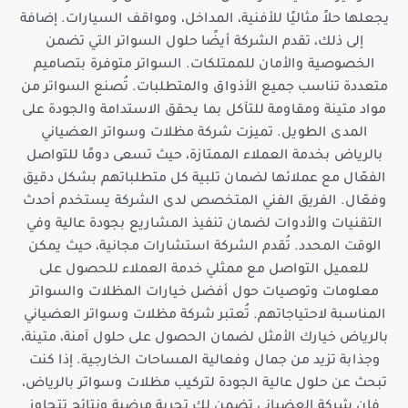
يجعلها حلاً مثاليًا للأفنية، المداخل، ومواقف السيارات. إضافة
إلى ذلك، تقدم الشركة أيضًا حلول السواتر التي تضمن
الخصوصية والأمان للممتلكات. السواتر متوفرة بتصاميم
متعددة تناسب جميع الأذواق والمتطلبات. تُصنع السواتر من
مواد متينة ومقاومة للتآكل بما يحقق الاستدامة والجودة على
المدى الطويل. تميزت شركة مظلات وسواتر العضياني
بالرياض بخدمة العملاء الممتازة، حيث تسعى دومًا للتواصل
الفعّال مع عملائها لضمان تلبية كل متطلباتهم بشكل دقيق
وفعّال. الفريق الفني المتخصص لدى الشركة يستخدم أحدث
التقنيات والأدوات لضمان تنفيذ المشاريع بجودة عالية وفي
الوقت المحدد. تُقدم الشركة استشارات مجانية، حيث يمكن
للعميل التواصل مع ممثلي خدمة العملاء للحصول على
معلومات وتوصيات حول أفضل خيارات المظلات والسواتر
المناسبة لاحتياجاتهم. تُعتبر شركة مظلات وسواتر العضياني
بالرياض خيارك الأمثل لضمان الحصول على حلول آمنة، متينة،
وجذابة تزيد من جمال وفعالية المساحات الخارجية. إذا كنت
تبحث عن حلول عالية الجودة لتركيب مظلات وسواتر بالرياض،
فإن شركة العضياني تضمن لك تجربة مرضية ونتائج تتجاوز