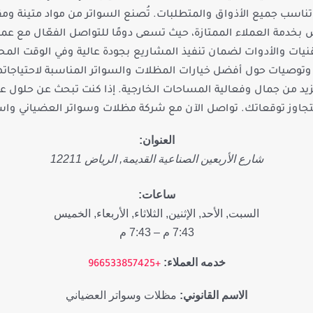
تناسب جميع الأذواق والمتطلبات. تُصنع السواتر من مواد متينة ومق
بخدمة العملاء الممتازة، حيث تسعى دومًا للتواصل الفعّال مع عم
ات والأدوات لضمان تنفيذ المشاريع بجودة عالية وفي الوقت المح
توصيات حول أفضل خيارات المظلات والسواتر المناسبة لاحتياجاتهم
زيد من جمال وفعالية المساحات الخارجية. إذا كنت تبحث عن حلول ع
تجاوز توقعاتك. تواصل الآن مع شركة مظلات وسواتر العضياني واست
العنوان:
شارع الأربعين
الصناعية القديمة
,
الرياض
12211
ساعات:
السبت, الأحد, الإثنين, الثلاثاء, الأربعاء, الخميس
7:43 م – 7:43 م
خدمه العملاء:
+966533857425
الاسم القانوني:
مظلات وسواتر العضياني