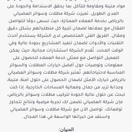
مواد متينة ومقاومة للتآكل بما يحقق الاستدامة والجودة على
المدى الطويل. تميزت شركة مظلات وسواتر العضياني
بالرياض بخدمة العملاء الممتازة، حيث تسعى دومًا للتواصل
الفعّال مع عملائها لضمان تلبية كل متطلباتهم بشكل دقيق
وفعّال. الفريق الفني المتخصص لدى الشركة يستخدم أحدث
التقنيات والأدوات لضمان تنفيذ المشاريع بجودة عالية وفي
الوقت المحدد. تُقدم الشركة استشارات مجانية، حيث يمكن
للعميل التواصل مع ممثلي خدمة العملاء للحصول على
معلومات وتوصيات حول أفضل خيارات المظلات والسواتر
المناسبة لاحتياجاتهم. تُعتبر شركة مظلات وسواتر العضياني
بالرياض خيارك الأمثل لضمان الحصول على حلول آمنة، متينة،
وجذابة تزيد من جمال وفعالية المساحات الخارجية. إذا كنت
تبحث عن حلول عالية الجودة لتركيب مظلات وسواتر بالرياض،
فإن شركة العضياني تضمن لك تجربة مرضية ونتائج تتجاوز
توقعاتك. تواصل الآن مع شركة مظلات وسواتر العضياني
واستفد من خبراتها الواسعة في هذا المجال.
العنوان: