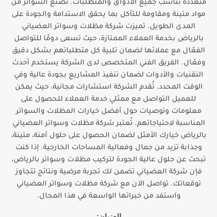
متعددة تناسب جميع الأذواق والمتطلبات. تُصنع السواتر من
مواد متينة ومقاومة للتآكل بما يحقق الاستدامة والجودة على
المدى الطويل. تميزت شركة مظلات وسواتر العضياني
بالرياض بخدمة العملاء الممتازة، حيث تسعى دومًا للتواصل
الفعّال مع عملائها لضمان تلبية كل متطلباتهم بشكل دقيق
وفعّال. الفريق الفني المتخصص لدى الشركة يستخدم أحدث
التقنيات والأدوات لضمان تنفيذ المشاريع بجودة عالية وفي
الوقت المحدد. تُقدم الشركة استشارات مجانية، حيث يمكن
للعميل التواصل مع ممثلي خدمة العملاء للحصول على
معلومات وتوصيات حول أفضل خيارات المظلات والسواتر
المناسبة لاحتياجاتهم. تُعتبر شركة مظلات وسواتر العضياني
بالرياض خيارك الأمثل لضمان الحصول على حلول آمنة، متينة،
وجذابة تزيد من جمال وفعالية المساحات الخارجية. إذا كنت
تبحث عن حلول عالية الجودة لتركيب مظلات وسواتر بالرياض،
فإن شركة العضياني تضمن لك تجربة مرضية ونتائج تتجاوز
توقعاتك. تواصل الآن مع شركة مظلات وسواتر العضياني
واستفد من خبراتها الواسعة في هذا المجال.
العنوان: